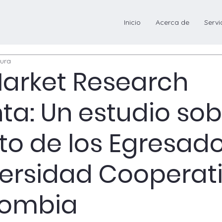
Inicio
Acerca de
Servi
tura
arket Research
ta: Un estudio sob
o de los Egresad
versidad Cooperat
lombia