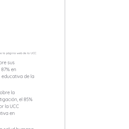
e la página web de la UCC
bre sus 
 87% en 
 educativa de la 
obre la 
igación, el 85% 
or la UCC 
tiva en 