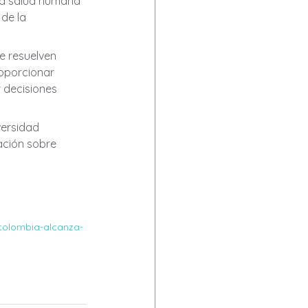
 la salud humana 
de la 
e resuelven 
oporcionar 
 decisiones 
versidad 
ción sobre 
-colombia-alcanza-