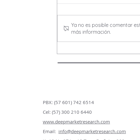
Ya no es posible comentar est
más información.
DEEP Market Research
presenta: Descubriendo
las Preferencias de
Inversión de las Mujeres
Colombianas
PBX: (57 601) 742 6514
Cel: (57) 300 210 6440
www.deepmarketresearch.com
Email:
info@deepmarketresearch.com