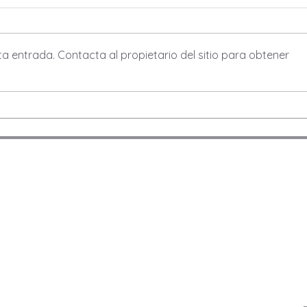
a entrada. Contacta al propietario del sitio para obtener
Desarrollo de indicadores
compuestos en
investigación de
mercados.