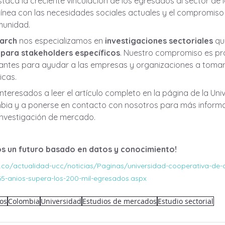
taca la creciente vinculación de los egresados al sector de
n línea con las necesidades sociales actuales y el compromiso 
munidad.
arch
 nos especializamos en 
investigaciones sectoriales
 qu
 
para stakeholders específicos
. Nuestro compromiso es pr
vantes para ayudar a las empresas y organizaciones a tomar
icas.
interesados a leer el artículo completo en la página de la Uni
bia y a ponerse en contacto con nosotros para más informa
 investigación de mercado.
s un futuro basado en datos y conocimiento!
u.co/actualidad-ucc/noticias/Paginas/universidad-cooperativa-de
-65-anios-supera-los-200-mil-egresados.aspx
os
Colombia
Universidad
Estudios de mercados
Estudio sectorial