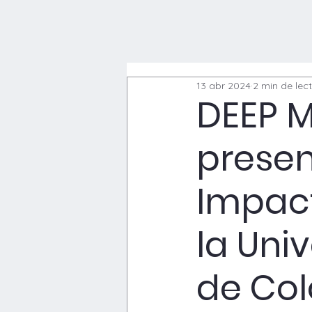
13 abr 2024
2 min de lec
DEEP M
presen
Impact
la Uni
de Co