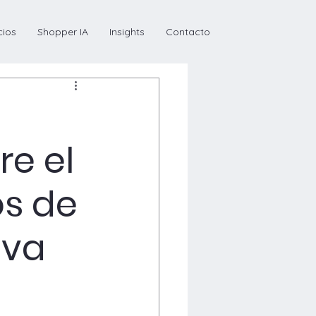
cios
Shopper IA
Insights
Contacto
re el
os de
iva