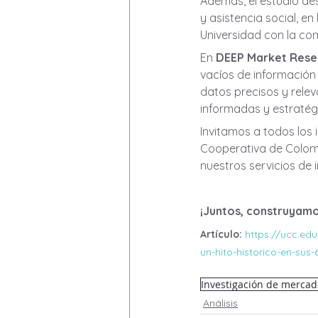
Además, el estudio des
y asistencia social, e
Universidad con la co
En 
DEEP Market Rese
vacíos de información
datos precisos y rele
informadas y estratég
Invitamos a todos los 
Cooperativa de Colom
nuestros servicios de
¡Juntos, construyamo
Artículo: 
https://ucc.ed
un-hito-historico-en-sus
Investigación de mercad
Análisis