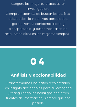
asegure las mejores practicas en
investigación.
Siempre tratamos de buscar los perfiles
adecuados, lo incentivos apropiados,
garantizamos confidencialidad y
transparencia, y buscamos tasas de
respuestas altas en los mejores tiempos.
04
Análisis y accionabilidad
Transformamos los datos recolectados
en insights accionables para su categoría
y triangulando los hallazgos con otras
fuentes de información, siempre que sea
posible.