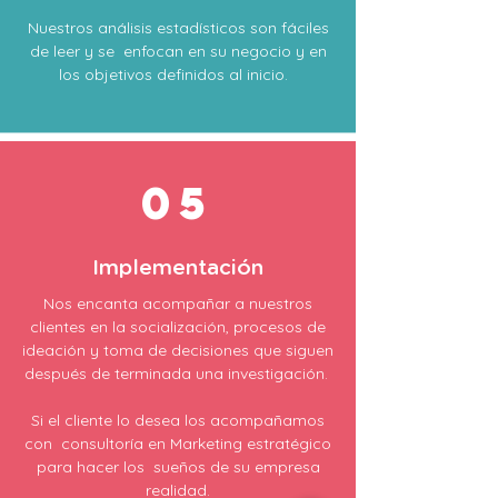
Nuestros análisis estadísticos son fáciles
de leer y se enfocan en su negocio y en
los objetivos definidos al inicio.
05
Implementación
Nos encanta acompañar a nuestros
clientes en la socialización, procesos de
ideación y toma de decisiones que siguen
después de terminada una investigación.
Si el cliente lo desea los acompañamos
con consultoría en Marketing estratégico
para hacer los sueños de su empresa
realidad.