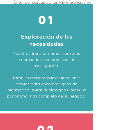
Entender percepciones y preferencias en
sus clientes y demás stakeholders para
aterrizar su planeación.
01
Exploración de las
necesidades
Nosotros transformamos sus retos
empresariales en objetivos de
PROSPECTIVA
investigación.
También revisamos investigaciones
Entender percepciones y preferencias en
previas para encontrar gaps de
sus clientes y demás stakeholders para
información, evitar duplicación y tener un
aterrizar su planeación.
panorama más completo de su negocio.
02